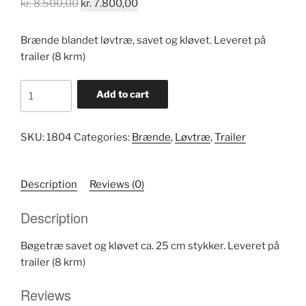
kr.
8.500,00
kr.
7.800,00
Brænde blandet løvtræ, savet og kløvet. Leveret på
trailer (8 krm)
Bøgetræ
Add to cart
stor
trailer
8
SKU:
1804
Categories:
Brænde
,
Løvtræ
,
Trailer
krm
quantity
Description
Reviews (0)
Description
Bøgetræ savet og kløvet ca. 25 cm stykker. Leveret på
trailer (8 krm)
Reviews