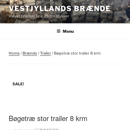
Videre
VESTJYLLANDS BRÆNDE
til
Kløvet brænde i ca. 25 cm stykker
indhold
Menu
Home
/
Brænde
/
Trailer
/ Bøgetræ stor trailer 8 krm
SALE!
Bøgetræ stor trailer 8 krm