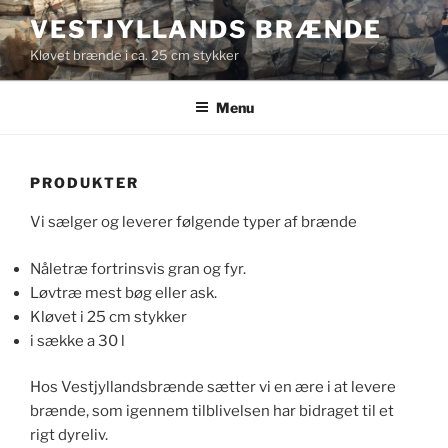
Videre
VESTJYLLANDS BRÆNDE
til
Kløvet brænde i ca. 25 cm stykker
indhold
Menu
PRODUKTER
Vi sælger og leverer følgende typer af brænde
Nåletræ fortrinsvis gran og fyr.
Løvtræ mest bøg eller ask.
Kløvet i 25 cm stykker
i sække a 30 l
Hos Vestjyllandsbrænde sætter vi en ære i at levere
brænde, som igennem tilblivelsen har bidraget til et
rigt dyreliv.