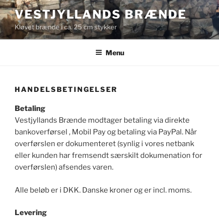
Videre
VESTJYLLANDS BRÆNDE
til
Kløvet brænde i ca. 25 cm stykker
indhold
Menu
HANDELSBETINGELSER
Betaling
Vestjyllands Brænde modtager betaling via direkte
bankoverførsel , Mobil Pay og betaling via PayPal. Når
overførslen er dokumenteret (synlig i vores netbank
eller kunden har fremsendt særskilt dokumenation for
overførslen) afsendes varen.
Alle beløb er i DKK. Danske kroner og er incl. moms.
Levering