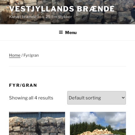
Videre
VESTJYLLANDS BRÆNDE
til
Kløvet brænde i ca. 25 cm stykker
indhold
Menu
Home
/ Fyr/gran
FYR/GRAN
Showing all 4 results