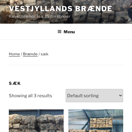
Videre
VESTJYLLANDS BRÆNDE
til
Kløvet brænde i ca. 25 cm stykker
indhold
Menu
Home
/
Brænde
/ sæk
SÆK
Showing all 3 results